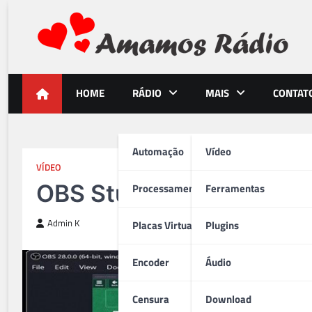
Skip
to
content
Amamos Rádio
Tudo para os Amantes do Rádio Brasileiro
HOME
RÁDIO
MAIS
CONTAT
Automação
Vídeo
VÍDEO
OBS Studio
Processamento
Ferramentas
Admin K
Placas Virtuais
Plugins
Encoder
Áudio
Censura
Download