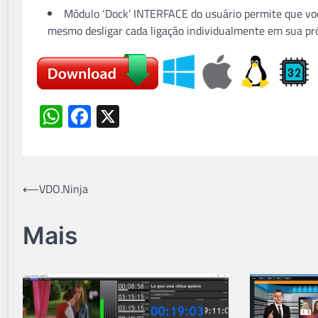
Módulo ‘Dock’ INTERFACE do usuário permite que voc
mesmo desligar cada ligação individualmente em sua pró
WhatsApp
Facebook
X
Navegação
⟵
VDO.Ninja
de
Mais
Post