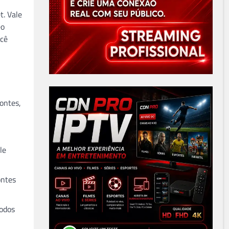
t. Vale
eo
ocê
fontes,
le
ontes
todos