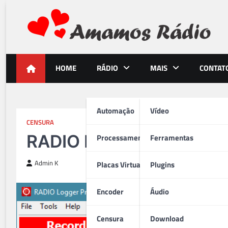
Skip
to
content
Amamos Rádio
Tudo para os Amantes do Rádio Brasileiro
HOME
RÁDIO
MAIS
CONTAT
Automação
Vídeo
CENSURA
RADIO Logger Pro 2.4.1.
Processamento
Ferramentas
Admin K
Placas Virtuais
Plugins
Encoder
Áudio
Censura
Download