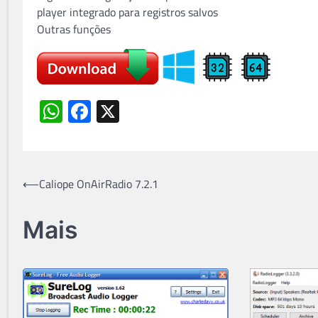
player integrado para registros salvos
Outras funções
WhatsApp
Facebook
X
Navegação
⟵
Caliope OnAirRadio 7.2.1
de
Mais
Post