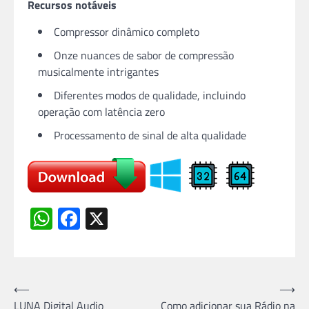
Recursos notáveis
Compressor dinâmico completo
Onze nuances de sabor de compressão
musicalmente intrigantes
Diferentes modos de qualidade, incluindo
operação com latência zero
Processamento de sinal de alta qualidade
WhatsApp
Facebook
X
Navegação
⟵
⟶
LUNA Digital Audio
Como adicionar sua Rádio na